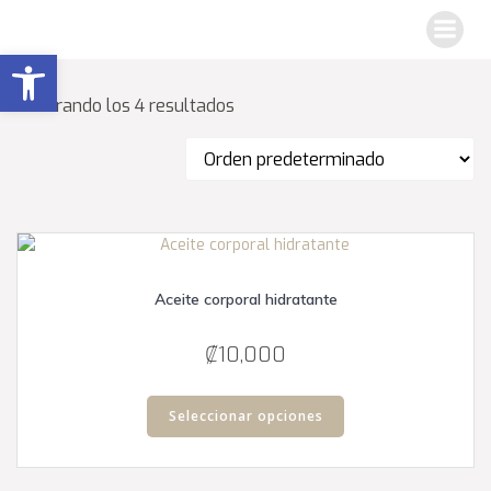
Saltar
al
Abrir barra de herramientas
contenido
Mostrando los 4 resultados
Aceite corporal hidratante
₡
10,000
Este
producto
Seleccionar opciones
tiene
múltiples
variantes.