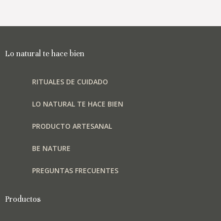
Las
opciones
se
pueden
elegir
Lo natural te hace bien
en
la
RITUALES DE CUIDADO
página
de
LO NATURAL TE HACE BIEN
producto
PRODUCTO ARTESANAL
BE NATURE
PREGUNTAS FRECUENTES
Productos