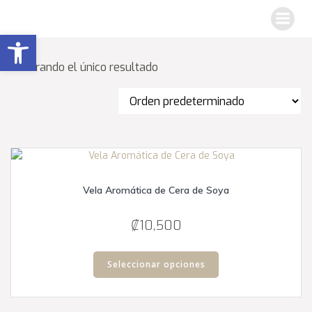
Saltar
al
Abrir barra de herramientas
contenido
Mostrando el único resultado
Vela Aromática de Cera de Soya
₡
10,500
Este
producto
Seleccionar opciones
tiene
múltiples
variantes.