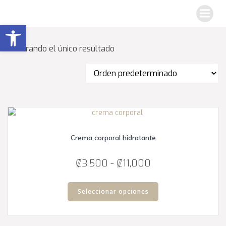
Saltar
al
Abrir barra de herramientas
contenido
Mostrando el único resultado
Crema corporal hidratante
Rango
₡
3,500
-
₡
11,000
de
Este
precios:
producto
Seleccionar opciones
tiene
desde
múltiples
₡3,500
variantes.