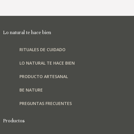
hasta
Las
₡11,000
opciones
se
pueden
elegir
Lo natural te hace bien
en
la
RITUALES DE CUIDADO
página
de
LO NATURAL TE HACE BIEN
producto
PRODUCTO ARTESANAL
BE NATURE
PREGUNTAS FRECUENTES
Productos