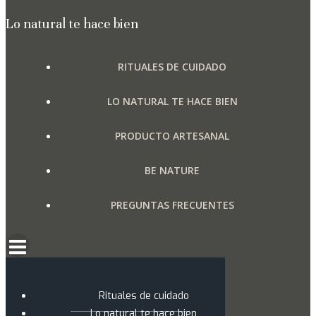
variantes.
de
Las
producto
Lo natural te hace bien
opciones
se
RITUALES DE CUIDADO
pueden
elegir
LO NATURAL TE HACE BIEN
en
la
PRODUCTO ARTESANAL
página
de
BE NATURE
producto
PREGUNTAS FRECUENTES
Rituales de cuidado
Lo natural te hace bien