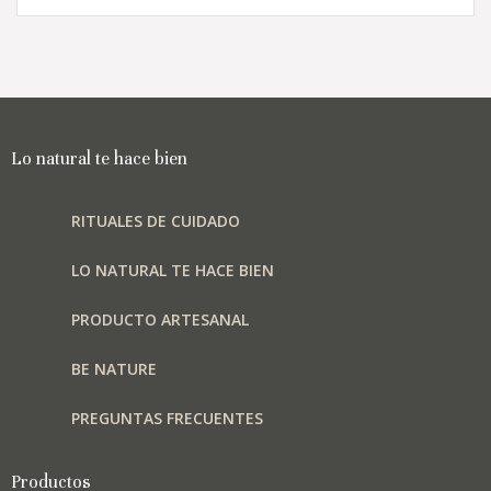
múltiples
variantes.
Las
opciones
se
pueden
elegir
Lo natural te hace bien
en
la
RITUALES DE CUIDADO
página
de
LO NATURAL TE HACE BIEN
producto
PRODUCTO ARTESANAL
BE NATURE
PREGUNTAS FRECUENTES
Productos