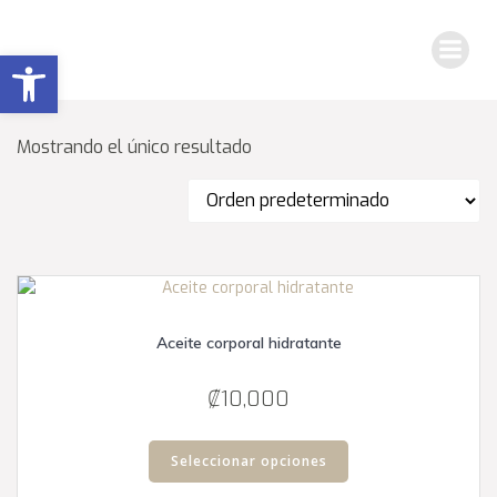
Saltar
al
Abrir barra de herramientas
contenido
Mostrando el único resultado
Aceite corporal hidratante
₡
10,000
Este
producto
Seleccionar opciones
tiene