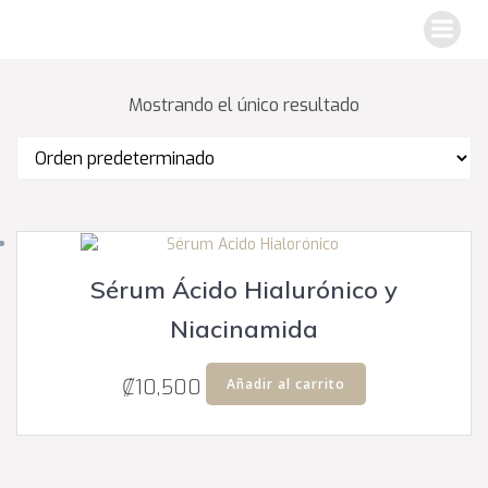
Saltar
al
contenido
Mostrando el único resultado
Sérum Ácido Hialurónico y
Niacinamida
₡
10,500
Añadir al carrito