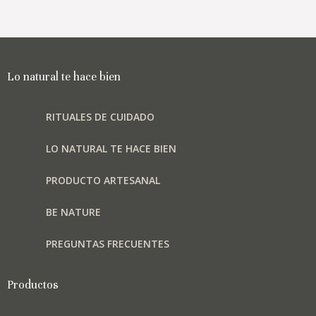
Las
opciones
se
pueden
elegir
Lo natural te hace bien
en
la
RITUALES DE CUIDADO
página
de
LO NATURAL TE HACE BIEN
producto
PRODUCTO ARTESANAL
BE NATURE
PREGUNTAS FRECUENTES
Productos