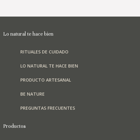
hasta
Las
₡17,000
opciones
se
pueden
elegir
Lo natural te hace bien
en
la
RITUALES DE CUIDADO
página
de
LO NATURAL TE HACE BIEN
producto
PRODUCTO ARTESANAL
BE NATURE
PREGUNTAS FRECUENTES
Productos