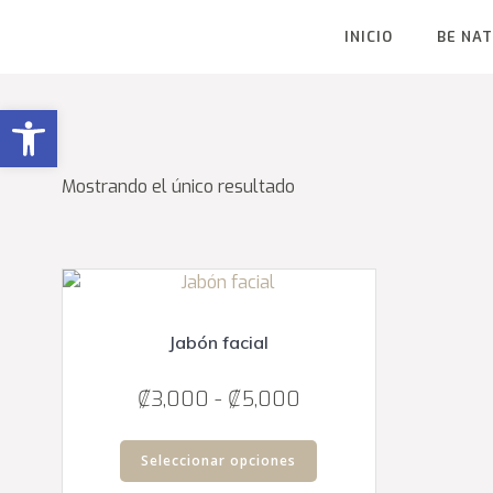
Saltar
al
INICIO
BE NA
contenido
Abrir barra de herramientas
Mostrando el único resultado
Jabón facial
Rango
₡
3,000
-
₡
5,000
de
Este
precios:
Seleccionar opciones
producto
desde