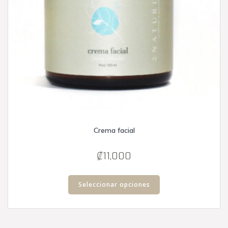
Crema facial
₡
11,000
Este
producto
Seleccionar opciones
tiene
múltiples
variantes.