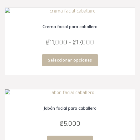
Crema facial para caballero
Rango
₡
11,000
-
₡
17,000
de
Este
precios:
producto
Seleccionar opciones
tiene
desde
múltiples
₡11,000
variantes.
hasta
Las
₡17,000
opciones
se
Jabón facial para caballero
pueden
elegir
en
₡
5,000
la
página