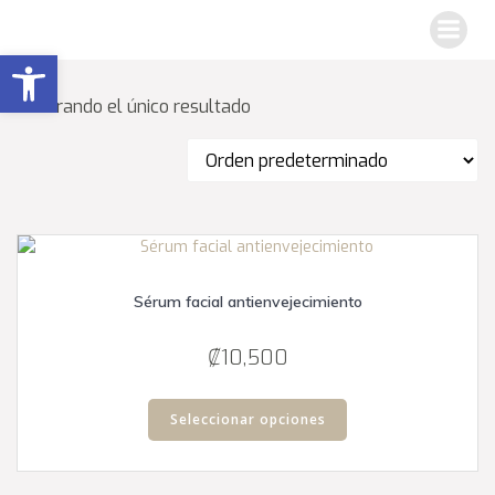
Saltar
al
Abrir barra de herramientas
contenido
Mostrando el único resultado
Sérum facial antienvejecimiento
₡
10,500
Este
producto
Seleccionar opciones
tiene
múltiples
variantes.