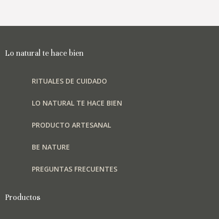
Las
opciones
se
pueden
elegir
Lo natural te hace bien
en
la
RITUALES DE CUIDADO
página
de
LO NATURAL TE HACE BIEN
producto
PRODUCTO ARTESANAL
BE NATURE
PREGUNTAS FRECUENTES
Productos