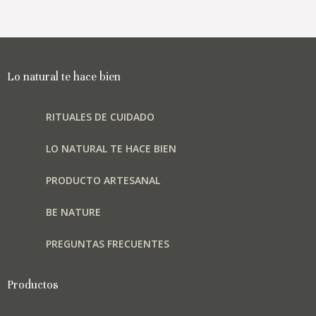
Las
opciones
se
pueden
elegir
Lo natural te hace bien
en
la
RITUALES DE CUIDADO
página
de
LO NATURAL TE HACE BIEN
producto
PRODUCTO ARTESANAL
BE NATURE
PREGUNTAS FRECUENTES
Productos