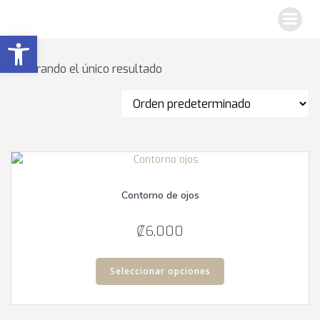
Saltar
al
Abrir barra de herramientas
contenido
Mostrando el único resultado
Contorno de ojos
₡
6,000
Este
producto
Seleccionar opciones
tiene
múltiples
variantes.