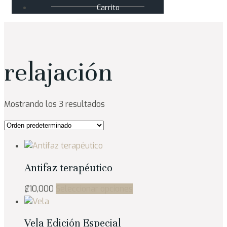
Carrito
relajación
Mostrando los 3 resultados
Antifaz terapéutico
Este
₡
10,000
Seleccionar opciones
producto
tiene
Vela Edición Especial
múltiples