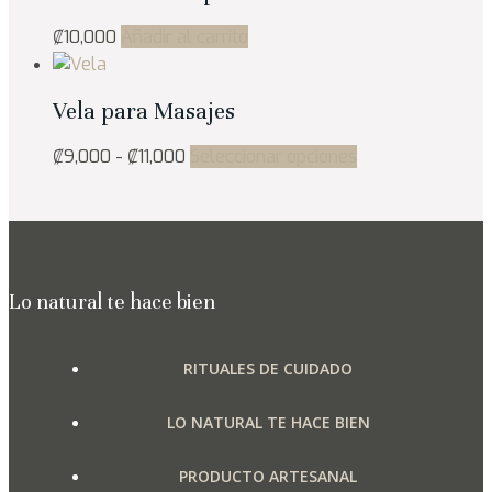
variantes.
₡
10,000
Añadir al carrito
Las
opciones
se
Vela para Masajes
pueden
Rango
Este
₡
9,000
-
₡
11,000
Seleccionar opciones
elegir
de
producto
en
precios:
tiene
la
desde
múltiples
página
₡9,000
variantes.
de
hasta
Las
producto
Lo natural te hace bien
₡11,000
opciones
se
RITUALES DE CUIDADO
pueden
elegir
LO NATURAL TE HACE BIEN
en
la
PRODUCTO ARTESANAL
página