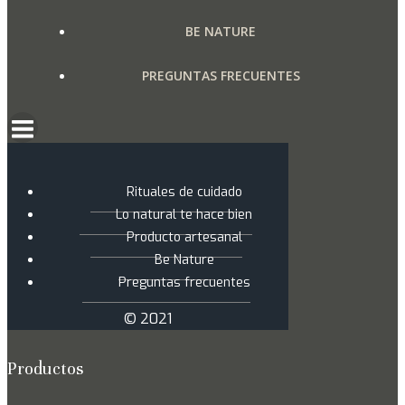
de
BE NATURE
producto
PREGUNTAS FRECUENTES
Rituales de cuidado
Lo natural te hace bien
Producto artesanal
Be Nature
Preguntas frecuentes
© 2021
Productos