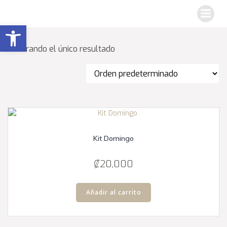
Saltar
al
Abrir barra de herramientas
contenido
Mostrando el único resultado
Kit Domingo
₡
20,000
Añadir al carrito