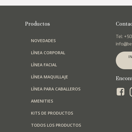
la
página
de
Productos
Conta
producto
Tel: +5
NOVEDADES
info@be
LÍNEA CORPORAL
I
LÍNEA FACIAL
LÍNEA MAQUILLAJE
Encon
LÍNEA PARA CABALLEROS
AMENITIES
KITS DE PRODUCTOS
TODOS LOS PRODUCTOS