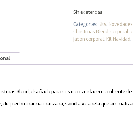
Sin existencias
Categorías:
Kits
,
Novedades
Christmas Blend
,
corporal
,
jabón corporal
,
Kit Navidad
,
ional
ristmas Blend, diseñado para crear un verdadero ambiente de 
e, de predominancia manzana, vainilla y canela que aromatizar