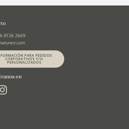
la
página
de
cto
producto
06 8726 2669
naturecr.com
NFORMACIÓN PARA PEDIDOS
CORPORATIVOS Y/O
PERSONALIZADOS
tranos en