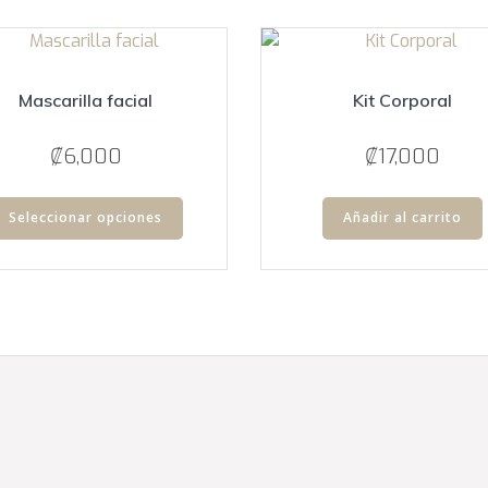
opciones
se
pueden
elegir
Mascarilla facial
Kit Corporal
en
la
₡
6,000
₡
17,000
página
Este
de
Seleccionar opciones
Añadir al carrito
producto
producto
tiene
múltiples
variantes.
Las
opciones
se
pueden
elegir
en