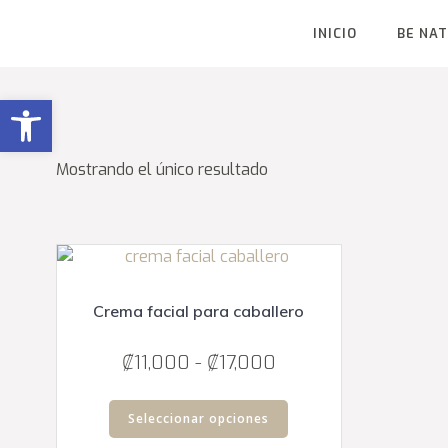
Saltar
al
INICIO
BE NA
contenido
Abrir barra de herramientas
Mostrando el único resultado
Crema facial para caballero
Rango
₡
11,000
-
₡
17,000
de
Este
precios:
Seleccionar opciones
producto
desde