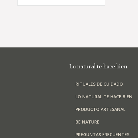
tiene
₡11,000
múltiples
hasta
variantes.
Las
₡17,000
opciones
se
pueden
elegir
en
Lo natural te hace bien
la
página
RITUALES DE CUIDADO
de
producto
LO NATURAL TE HACE BIEN
PRODUCTO ARTESANAL
BE NATURE
PREGUNTAS FRECUENTES