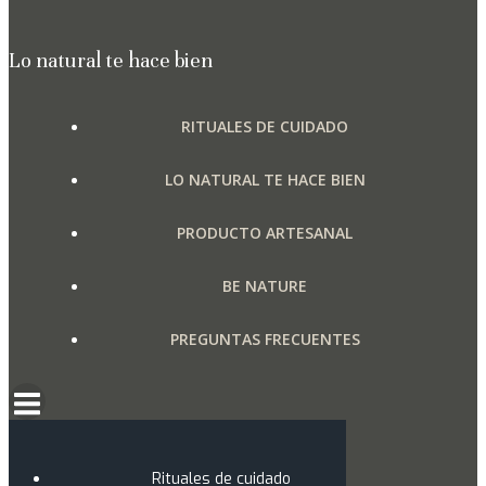
variantes.
Las
Lo natural te hace bien
opciones
se
RITUALES DE CUIDADO
pueden
elegir
LO NATURAL TE HACE BIEN
en
la
PRODUCTO ARTESANAL
página
de
BE NATURE
producto
PREGUNTAS FRECUENTES
Rituales de cuidado