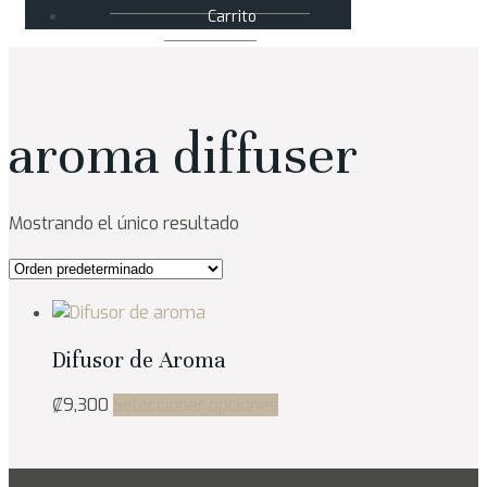
Carrito
aroma diffuser
Mostrando el único resultado
Difusor de Aroma
Este
₡
9,300
Seleccionar opciones
producto
tiene
múltiples