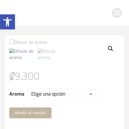
Saltar
al
Abrir barra de herramientas
contenido
₡
9,300
Aroma
Difusor
Añadir al carrito
de
Aroma