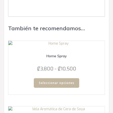
También te recomendamos…
Home Spray
Rango
₡
3,800
-
₡
10,500
de
Este
precios:
producto
Seleccionar opciones
tiene
desde
múltiples
₡3,800
variantes.
hasta
Las
₡10,500
opciones