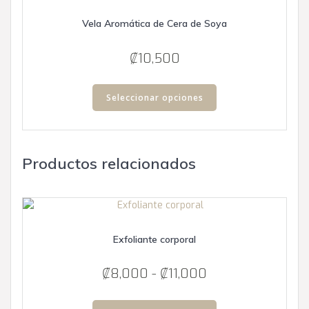
se
Vela Aromática de Cera de Soya
pueden
elegir
en
₡
10,500
la
Este
página
producto
Seleccionar opciones
de
tiene
producto
múltiples
variantes.
Las
Productos relacionados
opciones
se
pueden
elegir
en
Exfoliante corporal
la
página
Rango
₡
8,000
-
₡
11,000
de
de
producto
Este