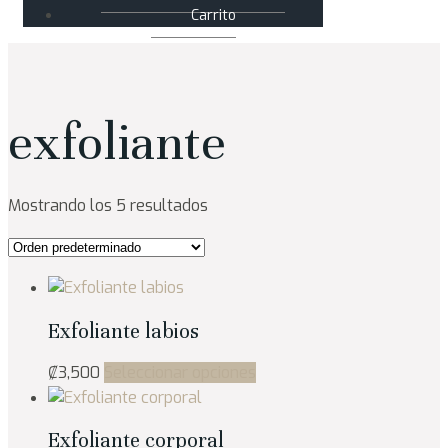
Carrito
exfoliante
Mostrando los 5 resultados
Exfoliante labios
Este
₡
3,500
Seleccionar opciones
producto
tiene
Exfoliante corporal
múltiples