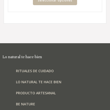
producto
Seleccionar opciones
de
tiene
producto
múltiples
variantes.
Las
opciones
se
pueden
elegir
en
la
Lo natural te hace bien
página
de
producto
RITUALES DE CUIDADO
LO NATURAL TE HACE BIEN
PRODUCTO ARTESANAL
BE NATURE