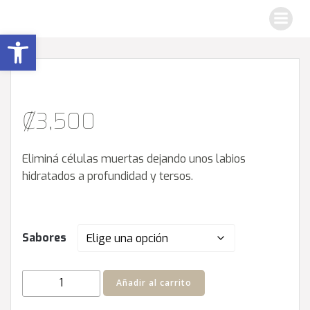
Saltar
al
Abrir barra de herramientas
contenido
₡
3,500
Eliminá células muertas dejando unos labios
hidratados a profundidad y tersos.
Sabores
Exfoliante
Añadir al carrito
labios