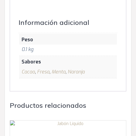
Información adicional
Peso
0.1 kg
Sabores
Cacao
,
Fresa
,
Menta
,
Naranja
Productos relacionados