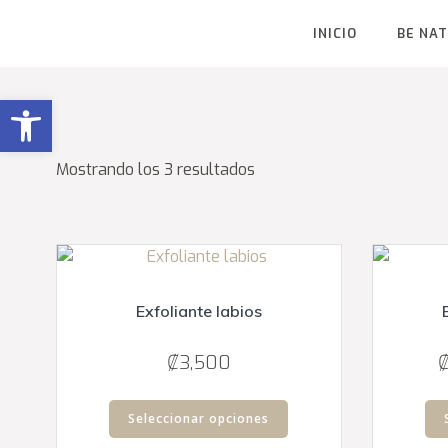
Saltar
al
INICIO
BE NA
contenido
Abrir barra de herramientas
Mostrando los 3 resultados
Exfoliante labios
₡
3,500
Este
Seleccionar opciones
producto