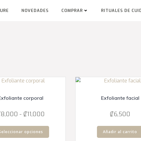
TURE
NOVEDADES
COMPRAR
RITUALES DE CUI
Exfoliante corporal
Exfoliante facial
Rango
₡
8,000
-
₡
11,000
₡
6,500
de
Este
precios:
Seleccionar opciones
Añadir al carrito
producto
desde