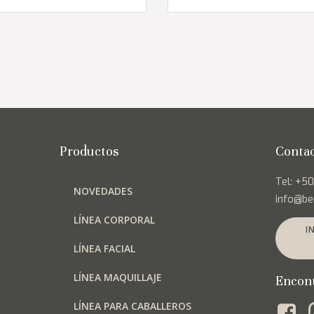
tiene
₡8,000
múltiples
hasta
variantes.
Las
₡11,000
opciones
se
pueden
elegir
en
Productos
Conta
la
página
Tel: +5
NOVEDADES
de
info@be
producto
LÍNEA CORPORAL
I
LÍNEA FACIAL
LÍNEA MAQUILLAJE
Encon
LÍNEA PARA CABALLEROS