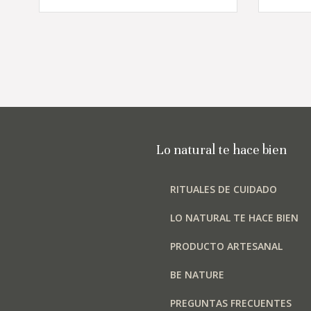
tiene
múltiples
variantes.
Las
opciones
se
pueden
elegir
en
Lo natural te hace bien
la
página
RITUALES DE CUIDADO
de
producto
LO NATURAL TE HACE BIEN
PRODUCTO ARTESANAL
BE NATURE
PREGUNTAS FRECUENTES